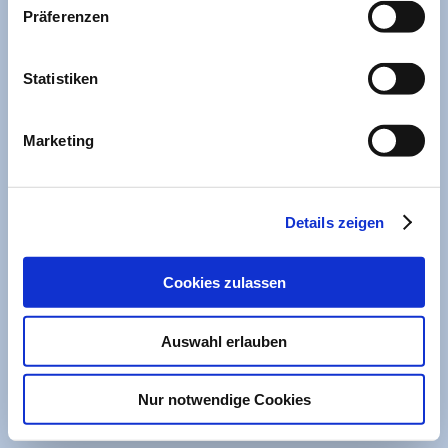
Präferenzen
Statistiken
Marketing
Details zeigen
Café International im März 2017
Cookies zulassen
Auswahl erlauben
Druckversion
|
Sitemap
Login
© Helferkreis Asyl
Webansicht
Nur notwendige Cookies
Altomünster