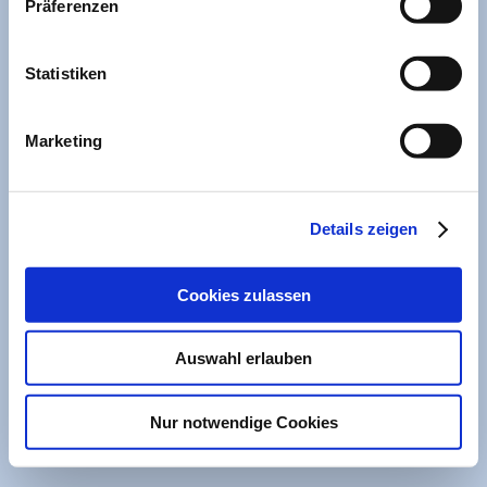
Präferenzen
Stadtbibliothek München
Statistiken
Druckversion
|
Sitemap
Login
© Helferkreis Asyl
Webansicht
Marketing
Altomünster
Details zeigen
Cookies zulassen
Auswahl erlauben
Nur notwendige Cookies