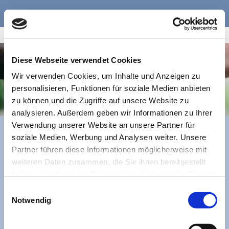
Helferkreis Asyl Altomünster
Diese Webseite verwendet Cookies
Wir verwenden Cookies, um Inhalte und Anzeigen zu
personalisieren, Funktionen für soziale Medien anbieten
zu können und die Zugriffe auf unsere Website zu
analysieren. Außerdem geben wir Informationen zu Ihrer
Links
Verwendung unserer Website an unsere Partner für
soziale Medien, Werbung und Analysen weiter. Unsere
Folgende Liste beinhaltet wichtige Links, die Sie
Partner führen diese Informationen möglicherweise mit
interessieren könnten.
weiteren Daten zusammen, die Sie ihnen bereitgestellt
haben oder die sie im Rahmen Ihrer Nutzung der Dienste
www.asylhelfer.bayern
gesammelt haben.
Einwilligungsauswahl
Caritas – Asylberatungsstelle Dachau
Notwendig
Netzwerk Asyl-Helferkreise im Landkreis Dachau
Gemeinde Altomünster
Landratsamt Dachau